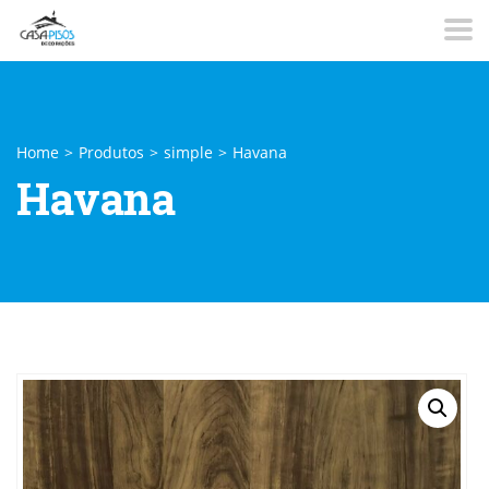
Home
>
Produtos
>
simple
>
Havana
Havana