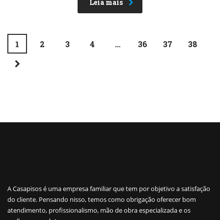
Leia mais
1
2
3
4
…
36
37
38
A Casapisos é uma empresa familiar que tem por objetivo a satisfação
do cliente. Pensando nisso, temos como obrigação oferecer bom
atendimento, profissionalismo, mão de obra especializada e os