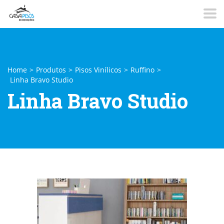
Home
>
Produtos
>
Pisos Vinílicos
>
Ruffino
>
Linha Bravo Studio
Linha Bravo Studio