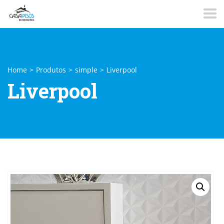
Home
>
Produtos
>
simple
>
Liverpool
Liverpool