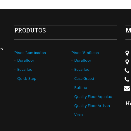
PRODUTOS
M
vo
Pisos Laminados
Pisos Vinílicos
Durafloor
Durafloor
Eucafloor
Eucafloor
Quick-Step
Casa Grassi
Ruffino
Quality Floor Aqualux
H
Quality Floor Artisan
Vexa