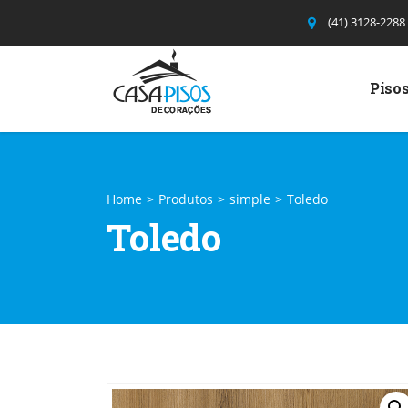
(41) 3128-2288
Pisos
Home
>
Produtos
>
simple
>
Toledo
Toledo