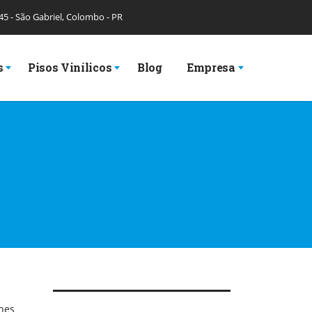
 45 - São Gabriel, Colombo - PR
s
Pisos Vinílicos
Blog
Empresa
hes