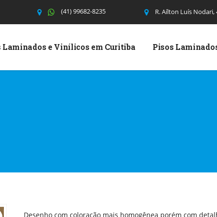
(41) 99682-8235
R. Aílton Luís Nodari,
 Laminados e Vinílicos em Curitiba
Pisos Laminado
Desenho com coloração mais homogênea porém com detal