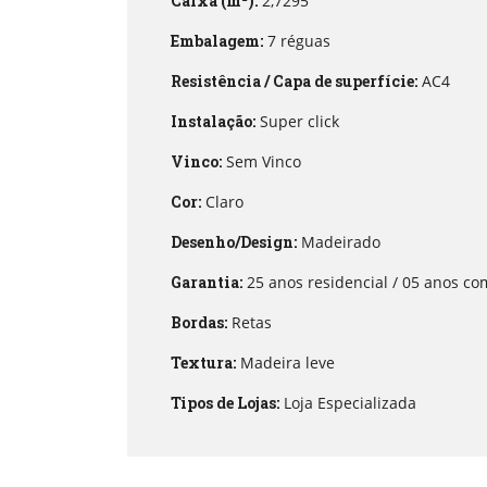
Caixa (m²):
2,7295
Embalagem:
7 réguas
Resistência / Capa de superfície:
AC4
Instalação:
Super click
Vinco:
Sem Vinco
Cor:
Claro
Desenho/Design:
Madeirado
Garantia:
25 anos residencial / 05 anos co
Bordas:
Retas
Textura:
Madeira leve
Tipos de Lojas:
Loja Especializada