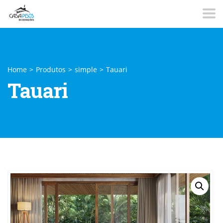
Home
>
Produtos
>
simple
>
Tauari
Tauari