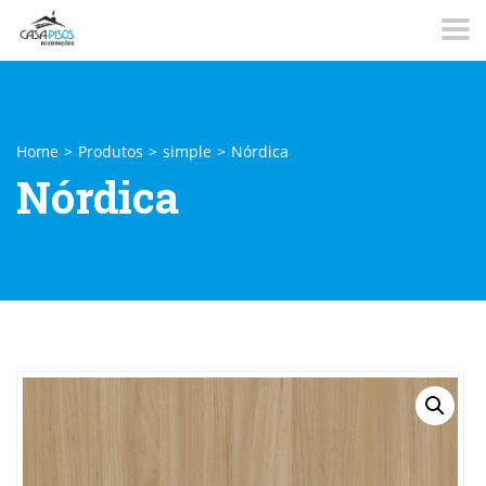
Home
>
Produtos
>
simple
>
Nórdica
Nórdica