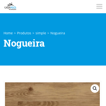
Home
>
Produtos
>
simple
>
Nogueira
Nogueira