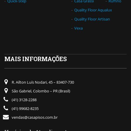
Quick-Step
Casa Grassi
Ruffino
Quality Floor Aqualux
Quality Floor Artisan
Vexa
MAIS INFORMAÇÕES
R. Aílton Luís Nodari, 45 – 83407-730
São Gabriel, Colombo – PR (Brasil)
(41) 3128-2288
(41) 99682-8235
vendas@casapisos.com.br