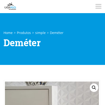
Home
>
Produtos
>
simple
>
Deméter
Deméter