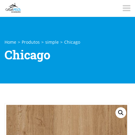
Home
>
Produtos
>
simple
>
Chicago
Chicago