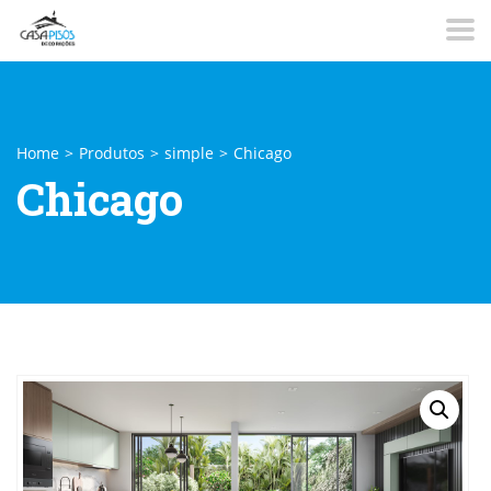
Home
>
Produtos
>
simple
>
Chicago
Chicago