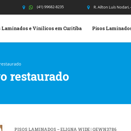
(41) 99682-8235
R. Aílton Luís Nodari,
 Laminados e Vinílicos em Curitiba
Pisos Laminado
 restaurado
go restaurado
PISOS LAMINADOS – ELIGNA WIDE | QEWN3786