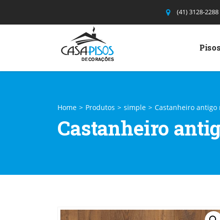
(41) 3128-2288
Pisos
Home
>
Produtos
>
simple
>
Castanheiro antigo
Castanheiro anti