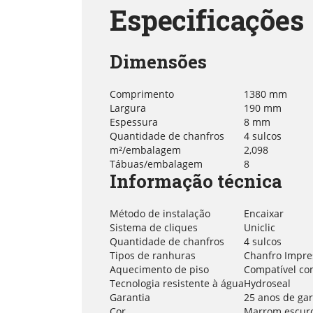
Especificações
Dimensões
Comprimento
1380 mm
Largura
190 mm
Espessura
8 mm
Quantidade de chanfros
4 sulcos
m²/embalagem
2,098
Tábuas/embalagem
8
Informação técnica
Método de instalação
Encaixar
Sistema de cliques
Uniclic
Quantidade de chanfros
4 sulcos
Tipos de ranhuras
Chanfro Impre
Aquecimento de piso
Compatível co
Tecnologia resistente à água
Hydroseal
Garantia
25 anos de gar
Cor
Marrom escur