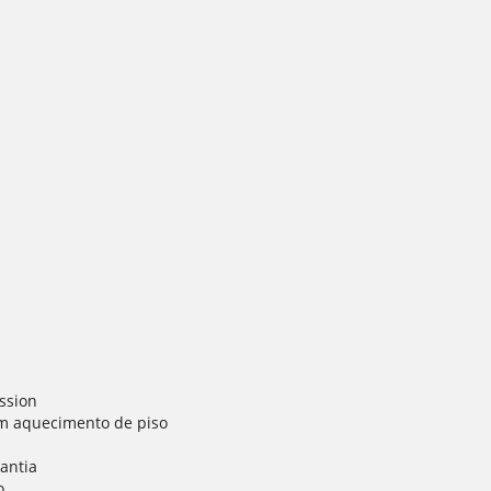
ssion
m aquecimento de piso
antia
o