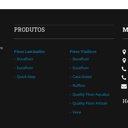
PRODUTOS
M
vo
Pisos Laminados
Pisos Vinílicos
Durafloor
Durafloor
Eucafloor
Eucafloor
Quick-Step
Casa Grassi
Ruffino
Quality Floor Aqualux
H
Quality Floor Artisan
Vexa