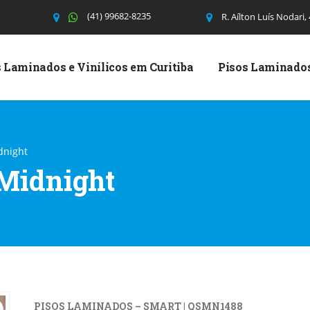
(41) 99682-8235
R. Aílton Luís Nodari,
 Laminados e Vinílicos em Curitiba
Pisos Laminado
dnight
 Midnight
PISOS LAMINADOS – SMART | QSMN1488