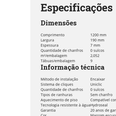
Especificações
Dimensões
Comprimento
1200 mm
Largura
190 mm
Espessura
7 mm
Quantidade de chanfros
0 sulcos
m²/embalagem
2,052
Tábuas/embalagem
9
Informação técnica
Método de instalação
Encaixar
Sistema de cliques
Uniclic
Quantidade de chanfros
0 sulcos
Tipos de ranhuras
Sem chanfro
Aquecimento de piso
Compatível co
Tecnologia resistente à água
Hydroseal
Garantia
20 anos de gar
Cor
Marrom escur