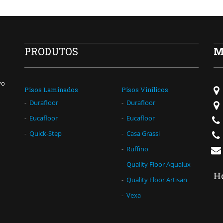
PRODUTOS
M
vo
Pisos Laminados
Pisos Vinílicos
Durafloor
Durafloor
Eucafloor
Eucafloor
Quick-Step
Casa Grassi
Ruffino
Quality Floor Aqualux
H
Quality Floor Artisan
Vexa