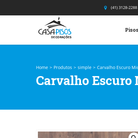
(41) 3128-2288
Pisos
Home
>
Produtos
>
simple
>
Carvalho Escuro Mi
Carvalho Escuro