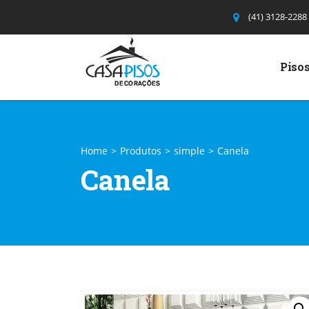
(41) 3128-2288
Pisos
Home
>
Produtos
>
simple
>
Canela
Canela