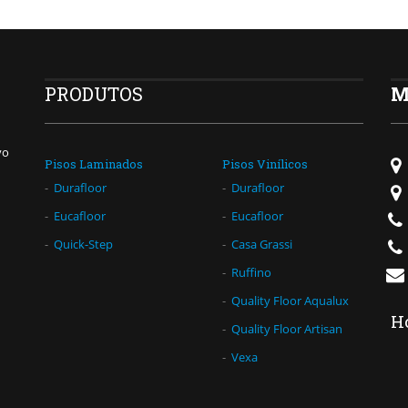
PRODUTOS
M
vo
Pisos Laminados
Pisos Vinílicos
Durafloor
Durafloor
Eucafloor
Eucafloor
Quick-Step
Casa Grassi
Ruffino
Quality Floor Aqualux
H
Quality Floor Artisan
Vexa