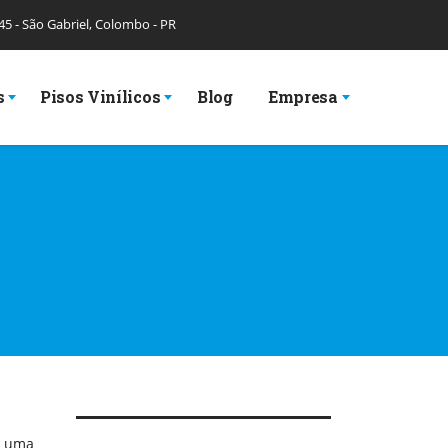
 45 - São Gabriel, Colombo - PR
s
Pisos Vinílicos
Blog
Empresa
é uma