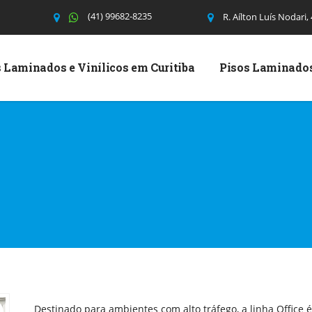
(41) 99682-8235
R. Aílton Luís Nodari,
 Laminados e Vinílicos em Curitiba
Pisos Laminado
Destinado para ambientes com alto tráfego, a linha Office 