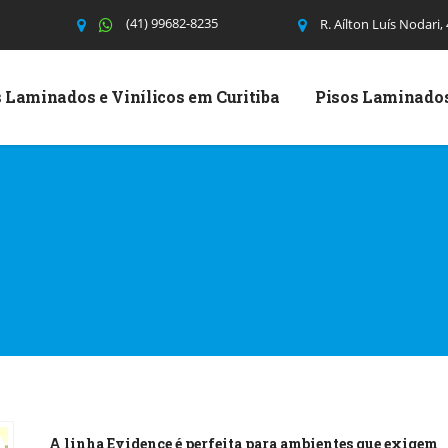
(41) 99682-8235
R. Aílton Luís Nodari,
 Laminados e Vinílicos em Curitiba
Pisos Laminado
A linha Evidence é perfeita para ambientes que exigem