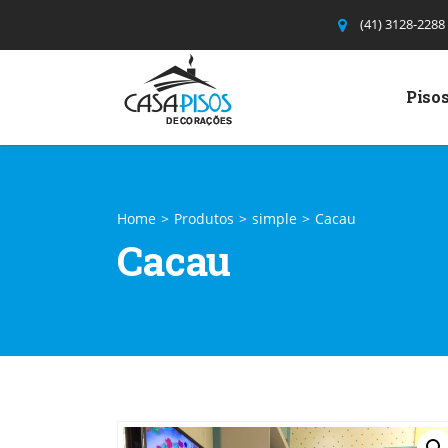
(41) 3128-2288
Pisos
Home
>
Produtos
>
simple
>
Cacau
Cacau