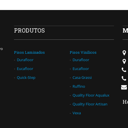
PRODUTOS
M
vo
Pisos Laminados
Pisos Vinílicos
Durafloor
Durafloor
Eucafloor
Eucafloor
Quick-Step
Casa Grassi
Ruffino
Quality Floor Aqualux
H
Quality Floor Artisan
Vexa