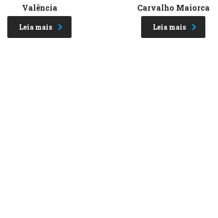
Valência
Carvalho Maiorca
Leia mais
Leia mais