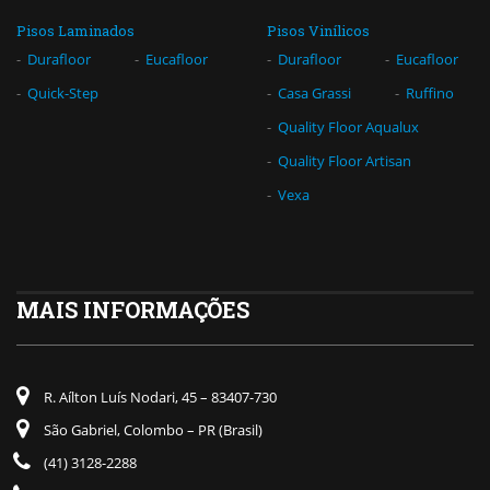
Pisos Laminados
Pisos Vinílicos
Durafloor
Eucafloor
Durafloor
Eucafloor
Quick-Step
Casa Grassi
Ruffino
Quality Floor Aqualux
Quality Floor Artisan
Vexa
MAIS INFORMAÇÕES
R. Aílton Luís Nodari, 45 – 83407-730
São Gabriel, Colombo – PR (Brasil)
(41) 3128-2288