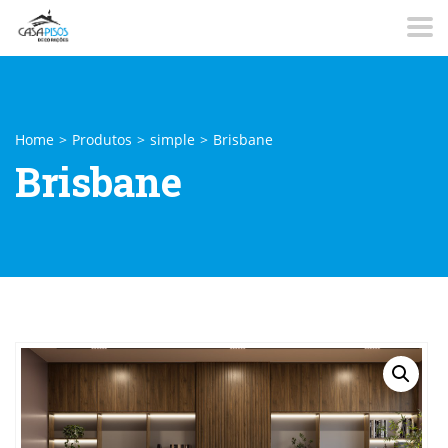
Home
>
Produtos
>
simple
>
Brisbane
Brisbane