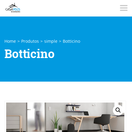
Home
>
Produtos
>
simple
>
Botticino
Botticino