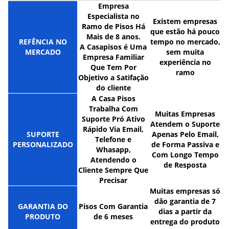
Empresa
Especialista no
Existem empresas
Ramo de Pisos Há
que estão há pouco
Mais de 8 anos.
REFÊNCIA NO
tempo no mercado,
A Casapisos é Uma
MERCADO
sem muita
Empresa Familiar
experiência no
Que Tem Por
ramo
Objetivo a Satifação
do cliente
A Casa Pisos
Trabalha Com
Muitas Empresas
Suporte Pró Ativo
Atendem o Suporte
Rápido Via Email,
SUPORTE
Apenas Pelo Email,
Telefone e
PERSONALIZADO
de Forma Passiva e
Whasapp,
Com Longo Tempo
Atendendo o
de Resposta
Cliente Sempre Que
Precisar
Muitas empresas só
dão garantia de 7
GARANTIA DO
Pisos Com Garantia
dias a partir da
PRODUTO
de 6 meses
entrega do produto